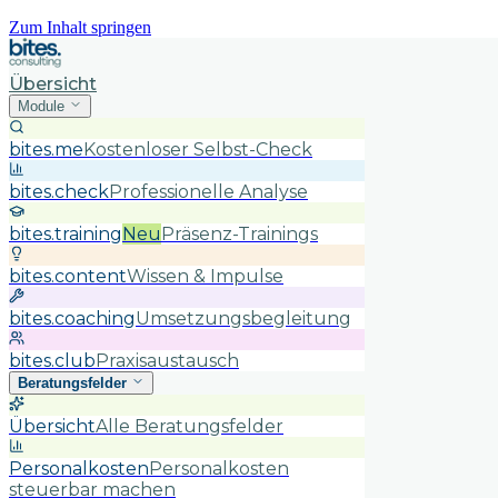
Zum Inhalt springen
Übersicht
Module
bites.me
Kostenloser Selbst-Check
bites.check
Professionelle Analyse
bites.training
Neu
Präsenz-Trainings
bites.content
Wissen & Impulse
bites.coaching
Umsetzungsbegleitung
bites.club
Praxisaustausch
Beratungsfelder
Übersicht
Alle Beratungsfelder
Personalkosten
Personalkosten
steuerbar machen