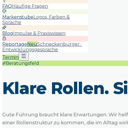
FAQ
Häufige Fragen
Markenstube
Logos, Farben &
Sprache
Blog
Impulse & Praxiswissen
Reportage
Neu
Schneckenburger ·
Entwicklungsgespräche
Termin
Beratungsfeld
Klare Rollen.
S
Gute Führung braucht klare Erwartungen. Wir hel
einer Rollenstruktur zu kommen, die im Alltag wirkl