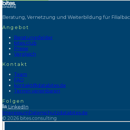
Beratung, Vernetzung und Weiterbildung für Filialbä
Angebot
Beratungsfelder
bites.club
Preise
Vergleich
Kontakt
Team
FAQ
kontakt@databites.de
Termin vereinbaren
Folgen
LinkedIn
Impressum
Datenschutz
databites.de
©
2026
bites.consulting