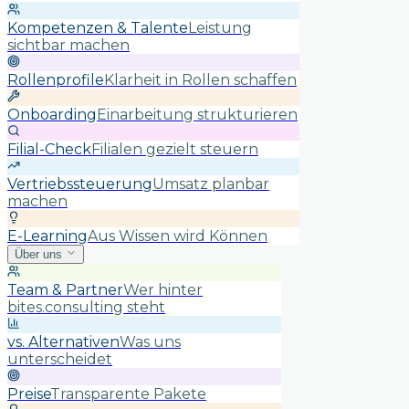
Kompetenzen & Talente
Leistung
sichtbar machen
Rollenprofile
Klarheit in Rollen schaffen
Onboarding
Einarbeitung strukturieren
Filial-Check
Filialen gezielt steuern
Vertriebssteuerung
Umsatz planbar
machen
E-Learning
Aus Wissen wird Können
Über uns
Team & Partner
Wer hinter
bites.consulting steht
vs. Alternativen
Was uns
unterscheidet
Preise
Transparente Pakete