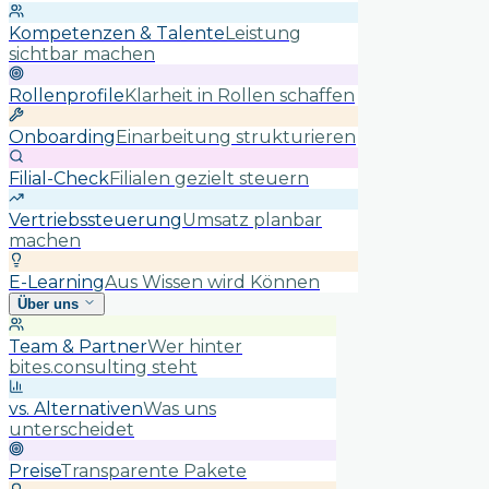
Kompetenzen & Talente
Leistung
sichtbar machen
Rollenprofile
Klarheit in Rollen schaffen
Onboarding
Einarbeitung strukturieren
Filial-Check
Filialen gezielt steuern
Vertriebssteuerung
Umsatz planbar
machen
E-Learning
Aus Wissen wird Können
Über uns
Team & Partner
Wer hinter
bites.consulting steht
vs. Alternativen
Was uns
unterscheidet
Preise
Transparente Pakete