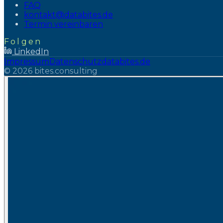
FAQ
kontakt@databites.de
Termin vereinbaren
Folgen
LinkedIn
Impressum
Datenschutz
databites.de
©
2026
bites.consulting