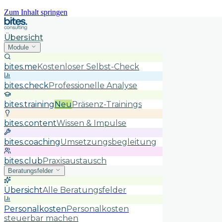
Zum Inhalt springen
Übersicht
Module
bites.me
Kostenloser Selbst-Check
bites.check
Professionelle Analyse
bites.training
Neu
Präsenz-Trainings
bites.content
Wissen & Impulse
bites.coaching
Umsetzungsbegleitung
bites.club
Praxisaustausch
Beratungsfelder
Übersicht
Alle Beratungsfelder
Personalkosten
Personalkosten
steuerbar machen