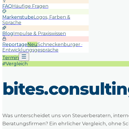
FAQ
Häufige Fragen
Markenstube
Logos, Farben &
Sprache
Blog
Impulse & Praxiswissen
Reportage
Neu
Schneckenburger ·
Entwicklungsgespräche
Termin
Vergleich
bites.consulti
Was unterscheidet uns von Steuerberatern, inte
Beratungsfirmen? Ein ehrlicher Vergleich, ohne Sc