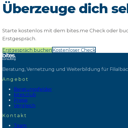
Überzeuge dich
se
Starte kostenlos mit dem bites.me Check oder buc
Erstgespräch.
Erstgespräch buchen
Kostenloser Check
Beratung, Vernetzung und Weiterbildung für Filialbä
Angebot
Beratungsfelder
bites.club
Preise
Vergleich
Kontakt
Team