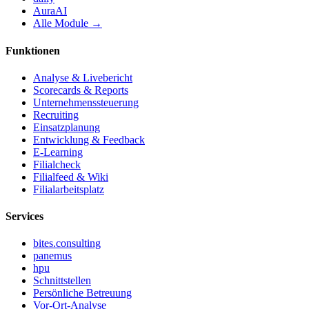
AuraAI
Alle Module →
Funktionen
Analyse & Livebericht
Scorecards & Reports
Unternehmenssteuerung
Recruiting
Einsatzplanung
Entwicklung & Feedback
E-Learning
Filialcheck
Filialfeed & Wiki
Filialarbeitsplatz
Services
bites.consulting
panemus
hpu
Schnittstellen
Persönliche Betreuung
Vor-Ort-Analyse