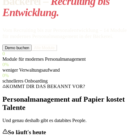
Bäckerei –
Recruiting bis
Entwicklung.
Vom Recruiting bis zur Personalentwicklung – 14 Module
für modernes Personalmanagement in der Bäckerei.
Demo buchen
Alle Module
0
Module für modernes Personalmanagement
0
%
weniger Verwaltungsaufwand
0
%
schnelleres Onboarding
KOMMT DIR DAS BEKANNT VOR?
Personalmanagement auf Papier kostet
Talente
Und genau deshalb gibt es databites People.
So läuft's heute