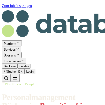
Zum Inhalt springen
Plattform
Services
Über uns
Entscheiden
Bäckerei
Gastro
Suchen
⌘K
Login
Plattform · People
Personalmanagement