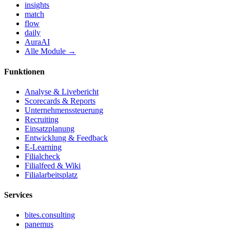
insights
match
flow
daily
AuraAI
Alle Module →
Funktionen
Analyse & Livebericht
Scorecards & Reports
Unternehmenssteuerung
Recruiting
Einsatzplanung
Entwicklung & Feedback
E-Learning
Filialcheck
Filialfeed & Wiki
Filialarbeitsplatz
Services
bites.consulting
panemus