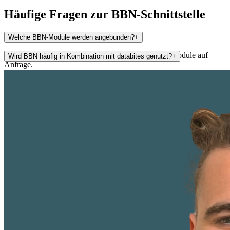
Häufige Fragen zur
BBN
-Schnittstelle
Welche BBN-Module werden angebunden?
+
Primär Warenwirtschaft und Bestellwesen. Weitere Module auf
Wird BBN häufig in Kombination mit databites genutzt?
+
Anfrage.
Ja, BBN ist eines der am häufigsten angebundenen Systeme in
unserem Kundenstamm.