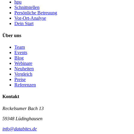
hpu
Schnittstellen
Persönliche Betreuung
Vor-Ort-Analyse
Dein Start
Über uns
Team
Events
Blog
Webinare
Neuheiten
Vergleich
Preise
Referenzen
Kontakt
Reckelsumer Bach 13
59348 Lüdinghausen
info@databites.de