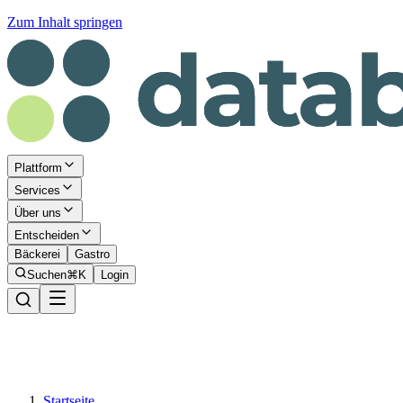
Zum Inhalt springen
Plattform
Services
Über uns
Entscheiden
Bäckerei
Gastro
Suchen
⌘K
Login
Startseite