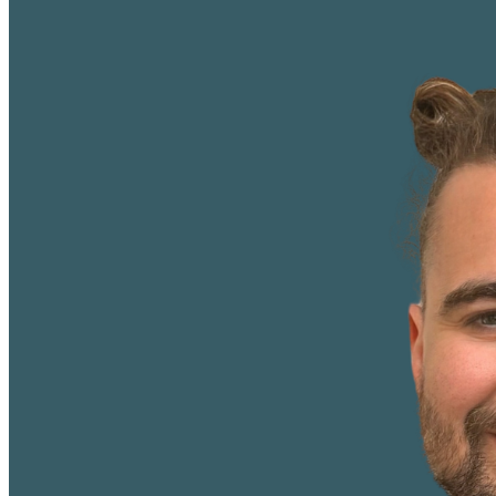
Per automatisiertem Datenexport oder Datenbankverbindung – abhän