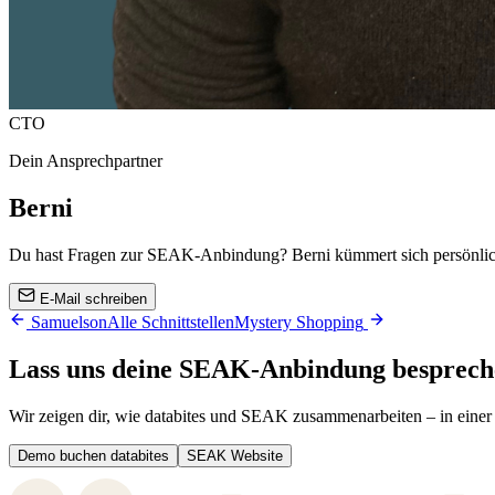
CTO
Dein Ansprechpartner
Berni
Du hast Fragen zur
SEAK
-Anbindung? Berni kümmert sich persönli
E-Mail schreiben
Samuelson
Alle Schnittstellen
Mystery Shopping
Lass uns deine
SEAK
-Anbindung besprech
Wir zeigen dir, wie databites und
SEAK
zusammenarbeiten – in eine
Demo buchen databites
SEAK
Website