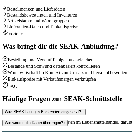
Bestellmengen und Lieferdaten
Bestandsbewegungen und Inventuren
Artikelstamm und Warengruppen
Lieferanten-Daten und Einkaufspreise
Vorteile
Was bringt dir die
SEAK
-Anbindung?
Bestellung und Verkauf filialgenau abgleichen
Bestände und Schwund datenbasiert kontrollieren
Warenwirtschaft im Kontext von Umsatz und Personal bewerten
Einkaufspreise mit Verkaufsmargen verknüpfen
FAQ
Häufige Fragen zur
SEAK
-Schnittstelle
Wird SEAK häufig in Bäckereien eingesetzt?
+
SEAK findet man häufig bei Filialisten im Lebensmittelhandel, darun
Wie werden die Daten übertragen?
+