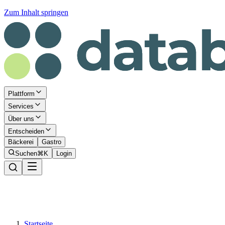
Zum Inhalt springen
Plattform
Services
Über uns
Entscheiden
Bäckerei
Gastro
Suchen
⌘K
Login
Startseite