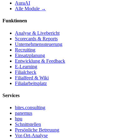
AuraAI
Alle Module →
Funktionen
Analyse & Livebericht
Scorecards & Reports
Unternehmenssteuerung
Recruiting
Einsatzplanung
Entwicklung & Feedback
E-Learning
Filialcheck
Filialfeed & Wiki
Filialarbeitsplatz
Services
bites.consulting
panemus
hpu
Schnittstellen
Persönliche Betreuung
Vor-Ort-Analyse