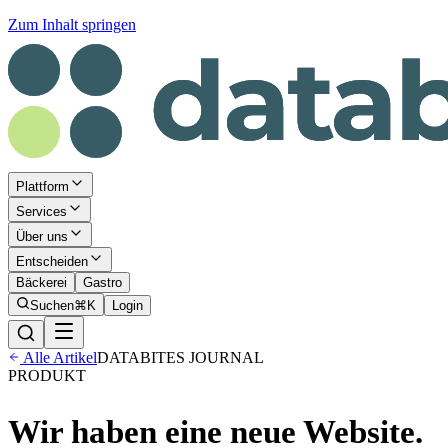
Zum Inhalt springen
Plattform
Services
Über uns
Entscheiden
Bäckerei
Gastro
Suchen
⌘K
Login
Alle Artikel
DATABITES JOURNAL
PRODUKT
Wir haben eine neue Website.