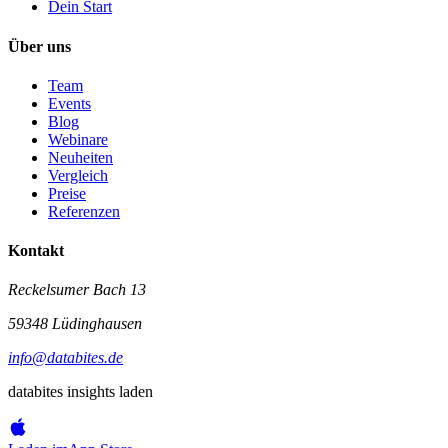
Dein Start
Über uns
Team
Events
Blog
Webinare
Neuheiten
Vergleich
Preise
Referenzen
Kontakt
Reckelsumer Bach 13
59348 Lüdinghausen
info@databites.de
databites insights laden