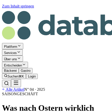
Zum Inhalt springen
Plattform
Services
Über uns
Entscheiden
Bäckerei
Gastro
Suchen
⌘K
Login
Alle Artikel
N° 04 · 2025
SAISONGESCHÄFT
Was nach Ostern wirklich