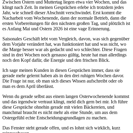
Zwischen Ostern und Muttertag liegen etwa vier Wochen, und das
klingt nach Zeit. In meinen Gesprächen erlebe ich trotzdem jedes
Jahr, wie schnell dieser Abschnitt verschwindet. Erst kommt die
Nacharbeit vom Wochenende, dann der normale Betrieb, dann die
ersten Vorbereitungen für den nächsten großen Tag, und plötzlich ist
es Anfang Mai und Ostern 2026 ist eine vage Erinnerung.
Saisonales Geschäft lebt vom Vergleich, davon, was sich gegenüber
dem Vorjahr verändert hat, was funktioniert hat und was nicht, wo
die Marge besser war als gedacht und wo schlechter. Diese Fragen
sind in drei Wochen noch genauso gültig, heute hat man allerdings
noch den Kopf dafür, die Energie und den frischen Blick.
Ich sage meinen Kunden in diesen Gesprächen immer, dass sie
gerade mehr gelernt haben als in den drei ruhigen Wochen davor.
Die Frage ist nur, ob man sich dieses Wissen aufschreibt oder ob
man es dem April überlässt.
Wenn du gerade selbst aus einem langen Osterwochenende kommst
und das irgendwie vertraut klingt, meld dich gern bei mir. Ich führe
diese Gespräche ohnehin gerade mit vielen Bäckereien, und
manchmal braucht es nicht mehr als eine Stunde, um aus dem
Ostergefühl echte Entscheidungsgrundlagen zu machen.
Das Fenster steht gerade offen, und es lohnt sich wirklich, kurz