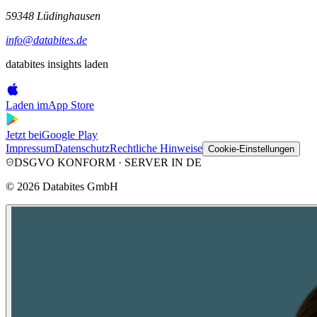
59348 Lüdinghausen
info@databites.de
databites insights laden
Laden im
App Store
Jetzt bei
Google Play
Impressum
Datenschutz
Rechtliche Hinweise
Cookie-Einstellungen
DSGVO KONFORM · SERVER IN DE
©
2026
Databites GmbH