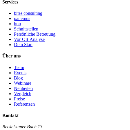
Services
bites.consulting
panemus
hpu
Schnittstellen
Persönliche Betreuung
Vor-Ort-Analyse
Dein Start
Über uns
Team
Events
Blog
Webinare
Neuheiten
Vergleich
Preise
Referenzen
Kontakt
Reckelsumer Bach 13