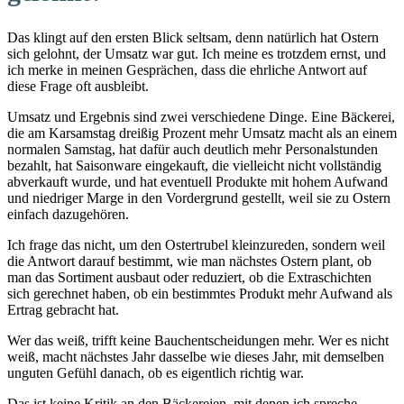
Das klingt auf den ersten Blick seltsam, denn natürlich hat Ostern
sich gelohnt, der Umsatz war gut. Ich meine es trotzdem ernst, und
ich merke in meinen Gesprächen, dass die ehrliche Antwort auf
diese Frage oft ausbleibt.
Umsatz und Ergebnis sind zwei verschiedene Dinge. Eine Bäckerei,
die am Karsamstag dreißig Prozent mehr Umsatz macht als an einem
normalen Samstag, hat dafür auch deutlich mehr Personalstunden
bezahlt, hat Saisonware eingekauft, die vielleicht nicht vollständig
abverkauft wurde, und hat eventuell Produkte mit hohem Aufwand
und niedriger Marge in den Vordergrund gestellt, weil sie zu Ostern
einfach dazugehören.
Ich frage das nicht, um den Ostertrubel kleinzureden, sondern weil
die Antwort darauf bestimmt, wie man nächstes Ostern plant, ob
man das Sortiment ausbaut oder reduziert, ob die Extraschichten
sich gerechnet haben, ob ein bestimmtes Produkt mehr Aufwand als
Ertrag gebracht hat.
Wer das weiß, trifft keine Bauchentscheidungen mehr. Wer es nicht
weiß, macht nächstes Jahr dasselbe wie dieses Jahr, mit demselben
unguten Gefühl danach, ob es eigentlich richtig war.
Das ist keine Kritik an den Bäckereien, mit denen ich spreche,